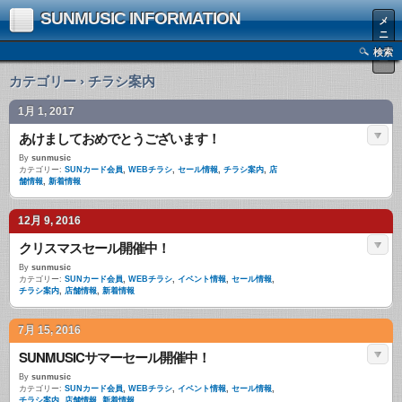
SUNMUSIC INFORMATION
メ
ニ
ュ
検索
ー
カテゴリー › チラシ案内
1月 1, 2017
あけましておめでとうございます！
By
sunmusic
カテゴリー:
SUNカード会員
,
WEBチラシ
,
セール情報
,
チラシ案内
,
店
舗情報
,
新着情報
12月 9, 2016
クリスマスセール開催中！
By
sunmusic
カテゴリー:
SUNカード会員
,
WEBチラシ
,
イベント情報
,
セール情報
,
チラシ案内
,
店舗情報
,
新着情報
7月 15, 2016
SUNMUSICサマーセール開催中！
By
sunmusic
カテゴリー:
SUNカード会員
,
WEBチラシ
,
イベント情報
,
セール情報
,
チラシ案内
,
店舗情報
,
新着情報