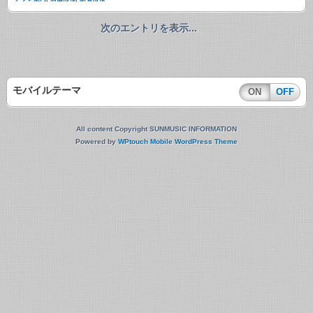
次のエントリを表示...
モバイルテーマ
ON
OFF
All content Copyright SUNMUSIC INFORMATION
Powered by
WPtouch Mobile WordPress Theme